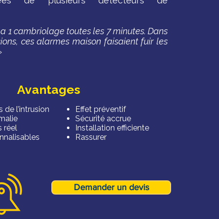
es de plusieurs détecteurs de
y a 1 cambriolage toutes les 7 minutes. Dans
ions, ces alarmes maison faisaient fuir les
»
Av
ant
ages
 de l’intrusion
Effet préventif
malie
Sécurité accrue
 réel
Installation efficiente
nnalisables
Rassurer
Demander un devis