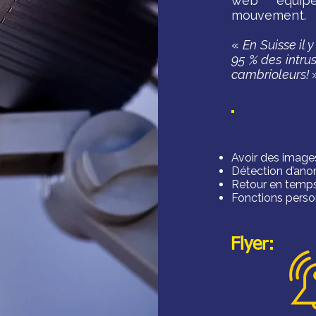
web équipé
mouvement.
«
En Suisse il 
95 % des intrus
cambrioleurs!
Avoir des images
Détection d’ano
Retour en temps
Fonctions perso
Flyer: