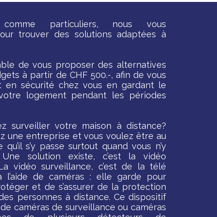
s comme particuliers, nous vous
pour trouver des solutions adaptées à
able de vous proposer des alternatives
gets à partir de CHF 500.-
,
afin
d
e vous
t en sécurité chez vous en gardant l
e
votre logement pendant les périodes
ez surveiller votre maison à distance?
z une entre
prise et vous voulez être au
 qu’il s’y passe surtout quand vous n’y
Une solution existe, c’est la vidéo
 La vidéo surveillance, c’est de la télé
 à l’aide de caméras : elle garde pour
rotéger et de s’assurer de la protection
des personnes à distance. Ce dispositif
de de caméras de surveillance ou caméras