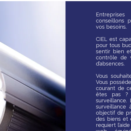
Entreprise
conseillons 
vos besoins.
CIEL est cap
pour tous bud
sentir bien e
contrôle de 
d’absences.
Vous souhait
Vous posséde
courant de ce
êtes pas ? 
surveillance.
surveillance
objectif de p
des biens et 
requiert l’ai