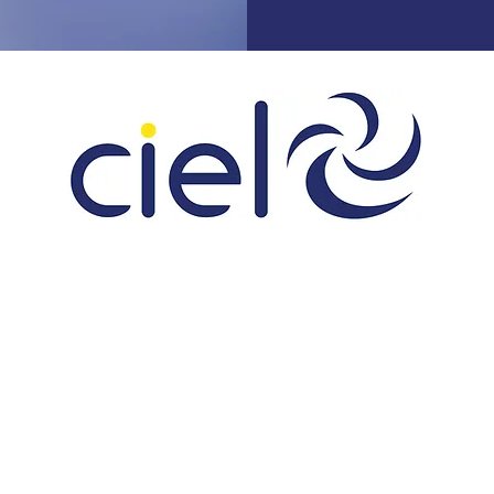
iviera
La Côte
rand Rue 50
Rue des Fléchères 7A
14 La Tour-de-Peilz
1274 Signy-Centre
l. : 021 944 46 10
Tél. : 022 363 70 00
mail : riviera@cielelectricite.com
E-mail : lacote@cielelectricite.com