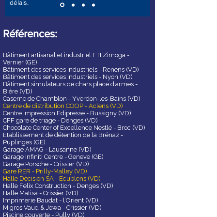
délais.
Références:
Bâtiment artisanal et industriel FTI Zimoga -
Vernier (GE)
Bâtiment des services industriels - Renens (VD)
Bâtiment des services industriels - Nyon (VD)
Bâtiment simulateurs de chars place d’armes -
Bière (VD)
Caserne de Chamblon - Yverdon-les-Bains (VD)
Centre de distribution COOP - Aclens (VD)
Centre impression Edipresse - Bussigny (VD)
CFF gare de triage - Denges (VD)
Chocolate Center of Excellence Nestlé - Broc (VD)
Etablissement de détention de la Brénaz -
Puplinges (GE)
Garage AMAG - Lausanne (VD)
Garage Infiniti Centre - Geneve (GE)
Garage Porsche - Crissier (VD)
Gare RER - Prilly-Malley (VD)
Halle Décision SA - Ecublens (VD)
Halle Felix Construction - Denges (VD)
Halle Matisa - Crissier (VD)
Imprimerie Baudat - l’Orient (VD)
Migros Vaud & Jowa - Crissier (VD)
Piscine couverte - Pully (VD)