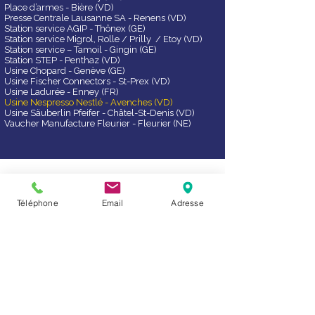
Place d’armes - Bière (VD)
Presse Centrale Lausanne SA - Renens (VD)
Station service AGIP - Thônex (GE)
Station service Migrol, Rolle / Prilly / Etoy (VD)
Station service – Tamoil - Gingin (GE)
Station STEP - Penthaz (VD)
Usine Chopard - Genève (GE)
Usine Fischer Connectors - St-Prex (VD)
Usine Ladurée - Enney (FR)
Usine Nespresso Nestlé - Avenches (VD)
Usine Säuberlin Pfeifer - Châtel-St-Denis (VD)
Vaucher Manufacture Fleurier - Fleurier (NE)
N’hésitez pas à nous contacter !
Téléphone
Email
Adresse
Contact
Lausanne
Avenue de Sévelin 18
1004 Lausanne