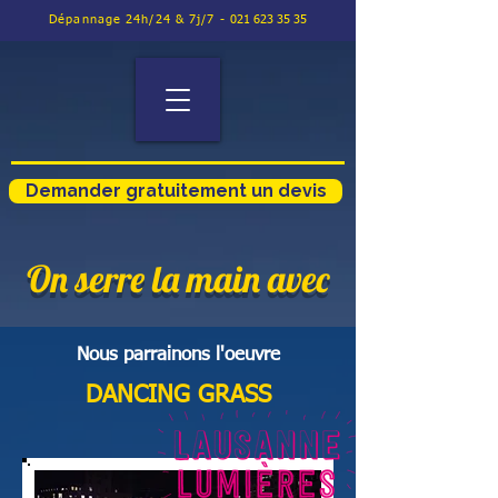
Dépannage 24h/24 & 7j/7 -
021 623 35 35
Demander gratuitement un devis
On serre la main avec
Nous
parrainons
l'oeuvre
DANCING GRASS