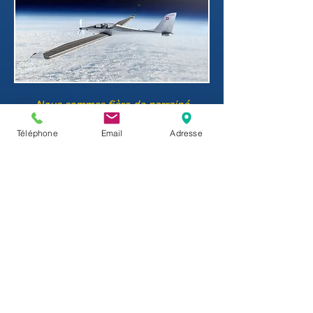
Nous sommes fière de parrainé
SolarStratos, la première mission
Téléphone
Email
Adresse
aéronautique qui a pour objectif
d'atteindre pour la première fois la
stratosphère avec un avion solaire
habité. Le but de cette mission est de
démontrer, avec un avion à moteur
classique, le potentiel de l'énergie solaire
Lausanne
Avenue de Sévelin 18